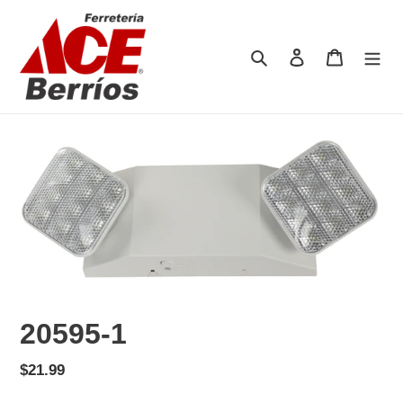
Ir
directamente
al
Buscar
Ingresar
Carrito
contenido
20595-1
Precio
$21.99
habitual