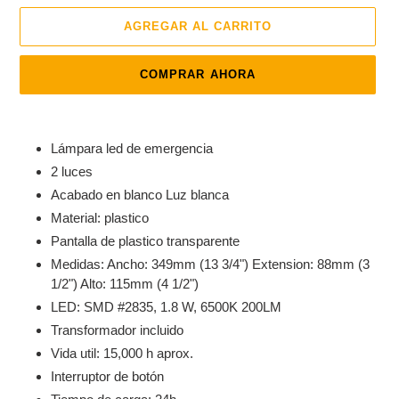
AGREGAR AL CARRITO
COMPRAR AHORA
Agregando
el
Lámpara led de emergencia
producto
2 luces
a
Acabado en blanco Luz blanca
tu
carrito
Material: plastico
de
Pantalla de plastico transparente
compra
Medidas: Ancho: 349mm (13 3/4") Extension: 88mm (3
1/2") Alto: 115mm (4 1/2")
LED: SMD #2835, 1.8 W, 6500K 200LM
Transformador incluido
Vida util: 15,000 h aprox.
Interruptor de botón